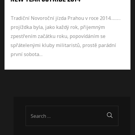
Tradiční Novoroční jízda Prahou v roce 2014………
projíždka byla, jako každý rok, přijemným
zpestřením začátku roku, popovídáním se
spřátelenými kluby militaristů, prostě parádní
první sobota…