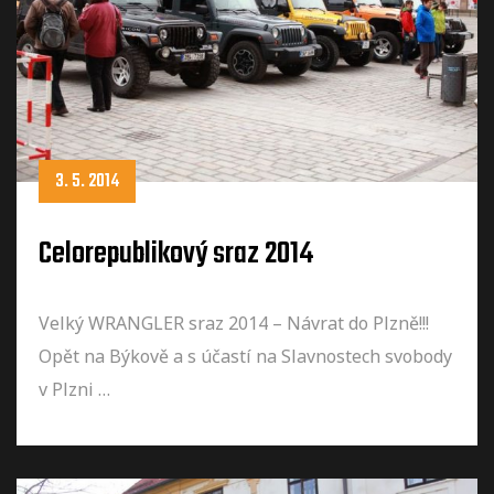
3. 5. 2014
Celorepublikový sraz 2014
Velký WRANGLER sraz 2014 – Návrat do Plzně!!!
Opět na Býkově a s účastí na Slavnostech svobody
v Plzni …