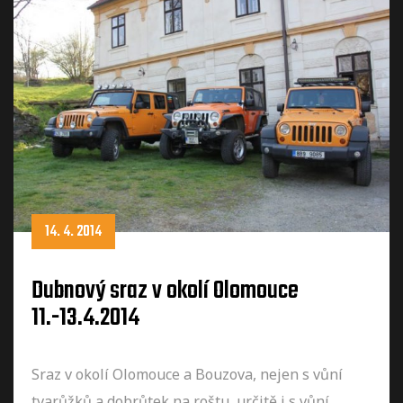
14. 4. 2014
Dubnový sraz v okolí Olomouce
11.-13.4.2014
Sraz v okolí Olomouce a Bouzova, nejen s vůní
tvarůžků a dobrůtek na roštu, určitě i s vůní