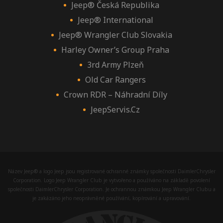
Jeep® Česká Republika
Jeep® International
Jeep® Wrangler Club Slovakia
Harley Owner’s Group Praha
3rd Army Plzeň
Old Car Rangers
Crown RDR – Náhradní Díly
JeepServis.cz
Název Jeep® a logo Jeep jsou registrované ochranné známky společnosti DaimlerChrysler
Corporation. Logo Jeep Wrangler Club je vytvořeno a používáno na základě povolení
společnosti DaimlerChrysler Corporation. Je ochrannou známkou Jeep Wrangler Clubu a
je zakázáno jeho neoprávněné používání, kopírování a upravování.