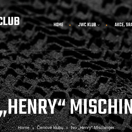
HOME
JWC KLUB
AKCE, SR
 „HENRY“ MISCHI
Home
Členové klubu
Ivo „Henry“ Mischinger