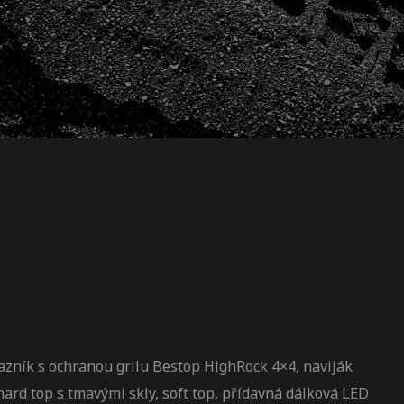
razník s ochranou grilu Bestop HighRock 4×4, naviják
 hard top s tmavými skly, soft top, přídavná dálková LED