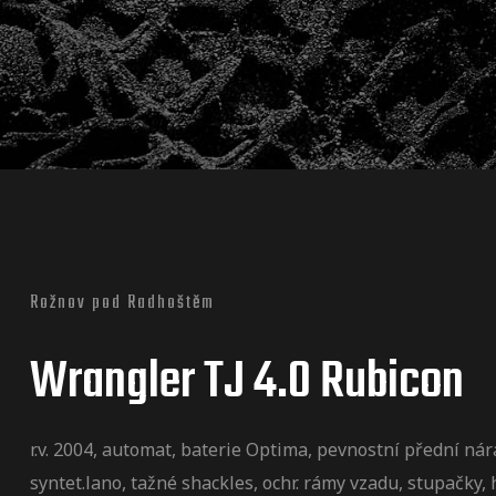
Rožnov pod Radhoštěm
Wrangler TJ 4.0 Rubicon
r.v. 2004, automat, baterie Optima, pevnostní přední ná
syntet.lano, tažné shackles, ochr. rámy vzadu, stupačky,