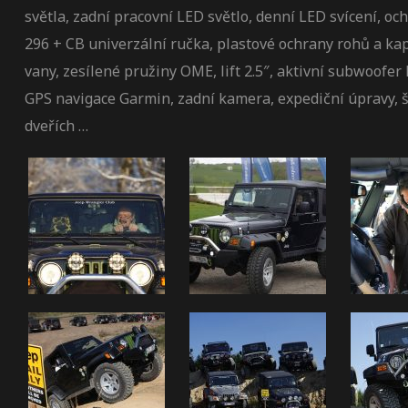
světla, zadní pracovní LED světlo, denní LED svícení, o
296 + CB univerzální ručka, plastové ochrany rohů a k
vany, zesílené pružiny OME, lift 2.5″, aktivní subwoofer
GPS navigace Garmin, zadní kamera, expediční úpravy, š
dveřích …