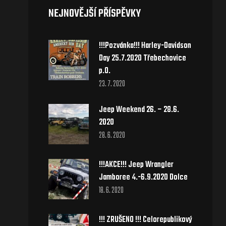
NEJNOVĚJŠÍ PŘÍSPĚVKY
!!!Pozvánka!!! Harley-Davidson
Day 25.7.2020 Třebechovice
p.O.
23. 7. 2020
Jeep Weekend 26. – 28.6.
2020
28. 6. 2020
!!!AKCE!!! Jeep Wrangler
Jamboree 4.-6.9.2020 Dolce
18. 6. 2020
!!! ZRUŠENO !!! Celorepublikový