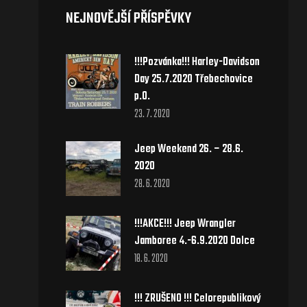
NEJNOVĚJŠÍ PŘÍSPĚVKY
!!!Pozvánka!!! Harley-Davidson
Day 25.7.2020 Třebechovice
p.O.
23. 7. 2020
Jeep Weekend 26. – 28.6.
2020
28. 6. 2020
!!!AKCE!!! Jeep Wrangler
Jamboree 4.-6.9.2020 Dolce
18. 6. 2020
!!! ZRUŠENO !!! Celorepublikový