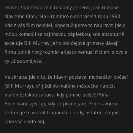
Hlavní zápletkou celé reklamy je něco, jako remake
slavného filmu ‘Na Hromnice o den více’ z roku 1993.
Kdo z vás film neviděl, doporučujeme to napravit. Jde o
milou komedii se zajímavou zápletkou, kde absolutně
exceluje Bill Murray. Jeho obličejové grimasy dávají
filmu úplně nový rozměr a často nemusí říct ani slovo a
vy už se smějete.
Ve zkratce jde o to, že hlavní postava, moderátor počasí
(Bill Murray), přijíždí do malého městečka natočit
maloměstskou zábavu, kdy pomocí sviště Phila
Američané zjišťují, kdy už přijde jaro. Pro hlavního
hrdinu je to vrchol trapnosti a nudy, ostatně, stejně,
jako vše okolo něj.