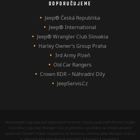
DOPORUČUJEME
Jeep® Česká Republika
Jeep® International
Jeep® Wrangler Club Slovakia
Harley Owner’s Group Praha
3rd Army Plzeň
Old Car Rangers
Crown RDR – Náhradní Díly
JeepServis.cz
Název Jeep® a logo Jeep jsou registrované ochranné známky společnosti DaimlerChrysler
Corporation. Logo Jeep Wrangler Club je vytvořeno a používáno na základě povolení
společnosti DaimlerChrysler Corporation. Je ochrannou známkou Jeep Wrangler Clubu a
je zakázáno jeho neoprávněné používání, kopírování a upravování.