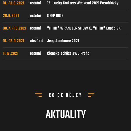
10.-13.6.2021
ostatní
12. Lucky Cruisers Weekend 2021 Pasohlávky
26.6.2021
ostatní
DEEP RIDE
30.7.-1.8.2021
ostatní
°IIIIIII° WRANGLER SHOW X. °IIIIIII° Lupča SK
10.-12.9.2021
otevřená
Jeep Jamboree 2021
11.12.2021
ostatní
Členská schůze JWC Praha
CO SE DĚJE?
AKTUALITY