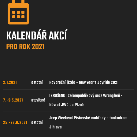
KALENDÁŘ AKCÍ
PRO ROK 2021
2.1.2021
ostatní
Novoroční jízda - New Year's Joyride 2021
!ZRUŠENO! Celorepublikový sraz Wranglerů -
7.-9.5.2021
otevřená
Návrat JWC do Plzně
Jeep Weekend Pístovské mokřady a tankodrom
25.-27.6.2021
ostatní
Jihlava