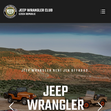
J
E
E
P
W
R
A
N
G
L
E
R
N
E
N
Í
J
E
N
O
F
F
R
O
A
D
.
J
E
E
P
W
R
A
N
G
L
E
R