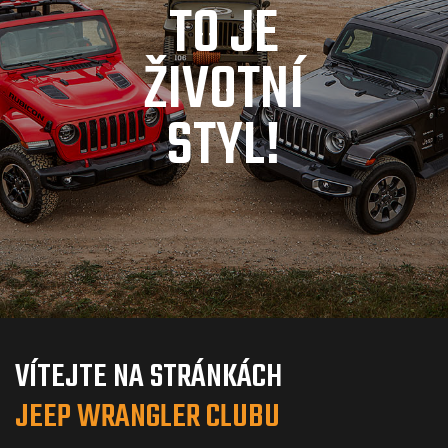
T
O
J
E
Ž
I
V
O
T
N
Í
S
T
Y
L
!
VÍTEJTE NA STRÁNKÁCH
JEEP WRANGLER CLUBU