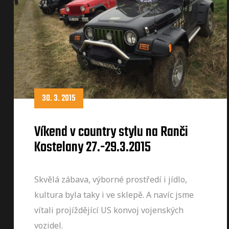
30. 3. 2015
Víkend v country stylu na Ranči
Kostelany 27.-29.3.2015
Skvělá zábava, výborné prostředí i jídlo,
kultura byla taky i ve sklepě. A navíc jsme
vítali projíždějící US konvoj vojenských
vozidel.