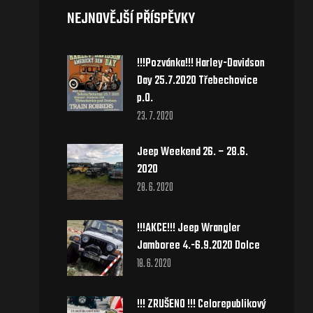
NEJNOVĚJŠÍ PŘÍSPĚVKY
!!!Pozvánka!!! Harley-Davidson
Day 25.7.2020 Třebechovice
p.O.
23. 7. 2020
Jeep Weekend 26. – 28.6.
2020
28. 6. 2020
!!!AKCE!!! Jeep Wrangler
Jamboree 4.-6.9.2020 Dolce
18. 6. 2020
!!! ZRUŠENO !!! Celorepublikový