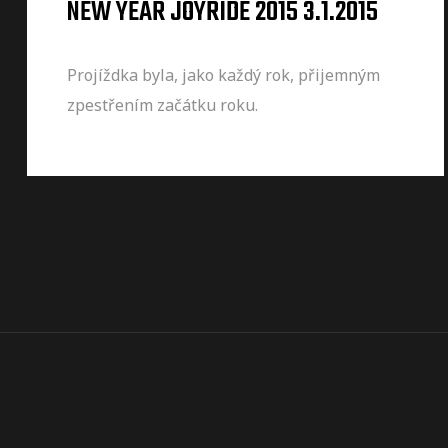
NEW YEAR JOYRIDE 2015 3.1.2015
Projíždka byla, jako každý rok, přijemným
zpestřením začátku roku.