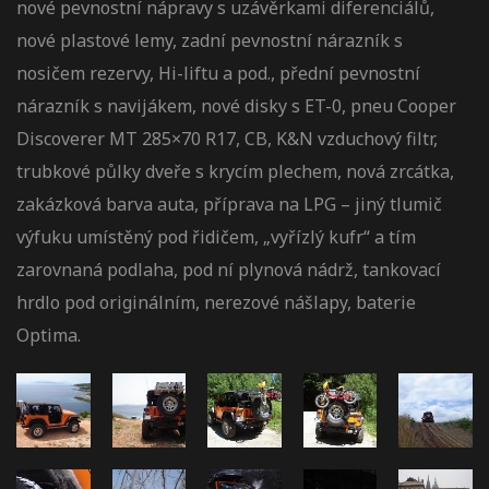
nové pevnostní nápravy s uzávěrkami diferenciálů,
nové plastové lemy, zadní pevnostní nárazník s
nosičem rezervy, Hi-liftu a pod., přední pevnostní
nárazník s navijákem, nové disky s ET-0, pneu Cooper
Discoverer MT 285×70 R17, CB, K&N vzduchový filtr,
trubkové půlky dveře s krycím plechem, nová zrcátka,
zakázková barva auta, příprava na LPG – jiný tlumič
výfuku umístěný pod řidičem, „vyřízlý kufr“ a tím
zarovnaná podlaha, pod ní plynová nádrž, tankovací
hrdlo pod originálním, nerezové nášlapy, baterie
Optima.