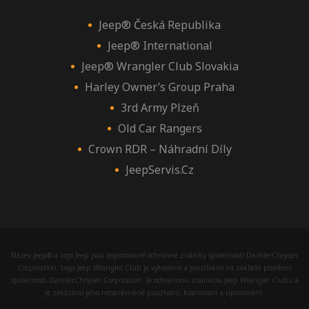
Jeep® Česká Republika
Jeep® International
Jeep® Wrangler Club Slovakia
Harley Owner’s Group Praha
3rd Army Plzeň
Old Car Rangers
Crown RDR – Náhradní Díly
JeepServis.cz
Název Jeep® a logo Jeep jsou registrované ochranné známky společnosti DaimlerChrysler
Corporation. Logo Jeep Wrangler Club je vytvořeno a používáno na základě povolení
společnosti DaimlerChrysler Corporation. Je ochrannou známkou Jeep Wrangler Clubu a
je zakázáno jeho neoprávněné používání, kopírování a upravování.