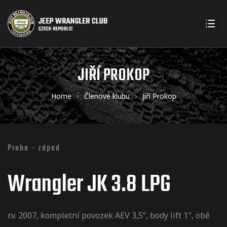
JIŘÍ PROKOP
Home
Členové klubu
Jiří Prokop
Praha - západ
Wrangler JK 3.8 LPG
r.v. 2007, kompletní povozek AEV 3,5“, body lift 1″, obě