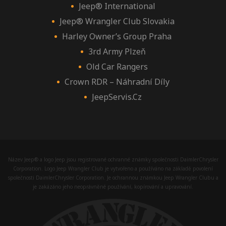
Jeep® International
Jeep® Wrangler Club Slovakia
Harley Owner’s Group Praha
3rd Army Plzeň
Old Car Rangers
Crown RDR – Náhradní Díly
JeepServis.cz
Název Jeep® a logo Jeep jsou registrované ochranné známky společnosti DaimlerChrysler
Corporation. Logo Jeep Wrangler Club je vytvořeno a používáno na základě povolení
společnosti DaimlerChrysler Corporation. Je ochrannou známkou Jeep Wrangler Clubu a
je zakázáno jeho neoprávněné používání, kopírování a upravování.