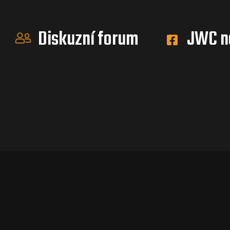
Diskuzní forum
JWC n