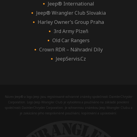
Jeep® International
Jeep® Wrangler Club Slovakia
Harley Owner’s Group Praha
3rd Army Plzeň
Old Car Rangers
Crown RDR – Náhradní Díly
JeepServis.cz
Název Jeep® a logo Jeep jsou registrované ochranné známky společnosti DaimlerChrysler
Corporation. Logo Jeep Wrangler Club je vytvořeno a používáno na základě povolení
společnosti DaimlerChrysler Corporation. Je ochrannou známkou Jeep Wrangler Clubu a
je zakázáno jeho neoprávněné používání, kopírování a upravování.