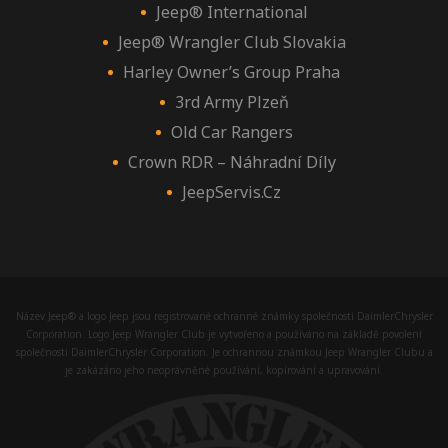
Jeep® International
Jeep® Wrangler Club Slovakia
Harley Owner’s Group Praha
3rd Army Plzeň
Old Car Rangers
Crown RDR – Náhradní Díly
JeepServis.cz
Název Jeep® a logo Jeep jsou registrované ochranné známky společnosti DaimlerChrysler
Corporation. Logo Jeep Wrangler Club je vytvořeno a používáno na základě povolení
společnosti DaimlerChrysler Corporation. Je ochrannou známkou Jeep Wrangler Clubu a
je zakázáno jeho neoprávněné používání, kopírování a upravování.